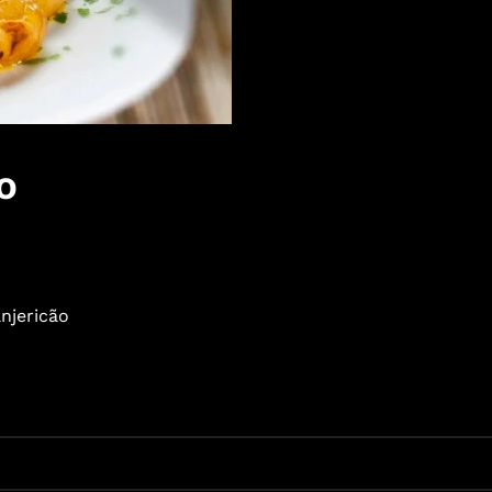
O
njericão